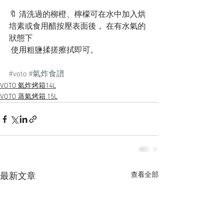
🔖
 清洗過的柳橙、檸檬可在水中加入烘
培素或食用醋按壓表面後， 在有水氣的
狀態下
 使用粗鹽揉搓擦拭即可。
#voto
#氣炸食譜
VOTO 氣炸烤箱14L
VOTO 蒸氣烤箱 15L
查看全部
最新文章